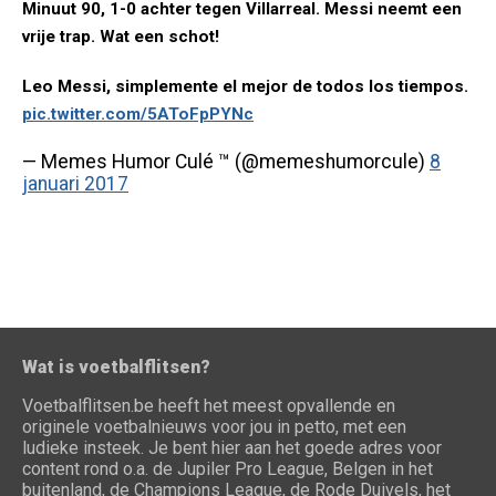
Minuut 90, 1-0 achter tegen Villarreal. Messi neemt een
vrije trap. Wat een schot!
Leo Messi, simplemente el mejor de todos los tiempos.
pic.twitter.com/5AToFpPYNc
— Memes Humor Culé ™ (@memeshumorcule)
8
januari 2017
Wat is voetbalflitsen?
Voetbalflitsen.be heeft het meest opvallende en
originele voetbalnieuws voor jou in petto, met een
ludieke insteek. Je bent hier aan het goede adres voor
content rond o.a. de Jupiler Pro League, Belgen in het
buitenland, de Champions League, de Rode Duivels, het