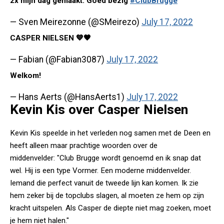
2x mijn dag gemaakt. Goed bezig
#ClubBrugge
— Sven Meirezonne (@SMeirezo)
July 17, 2022
CASPER NIELSEN 💙🖤
— Fabian (@Fabian3087)
July 17, 2022
Welkom!
— Hans Aerts (@HansAerts1)
July 17, 2022
Kevin Kis over Casper Nielsen
Kevin Kis speelde in het verleden nog samen met de Deen en
heeft alleen maar prachtige woorden over de
middenvelder: "Club Brugge wordt genoemd en ik snap dat
wel. Hij is een type Vormer. Een moderne middenvelder.
Iemand die perfect vanuit de tweede lijn kan komen. Ik zie
hem zeker bij de topclubs slagen, al moeten ze hem op zijn
kracht uitspelen. Als Casper de diepte niet mag zoeken, moet
je hem niet halen."