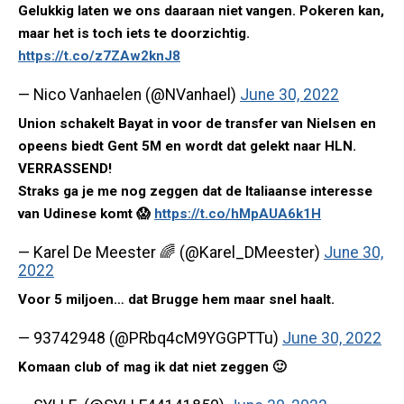
Gelukkig laten we ons daaraan niet vangen. Pokeren kan,
maar het is toch iets te doorzichtig.
https://t.co/z7ZAw2knJ8
— Nico Vanhaelen (@NVanhael)
June 30, 2022
Union schakelt Bayat in voor de transfer van Nielsen en
opeens biedt Gent 5M en wordt dat gelekt naar HLN.
VERRASSEND!
Straks ga je me nog zeggen dat de Italiaanse interesse
van Udinese komt 😱
https://t.co/hMpAUA6k1H
— Karel De Meester 🌈 (@Karel_DMeester)
June 30,
2022
Voor 5 miljoen… dat Brugge hem maar snel haalt.
— 93742948 (@PRbq4cM9YGGPTTu)
June 30, 2022
Komaan club of mag ik dat niet zeggen 🙂