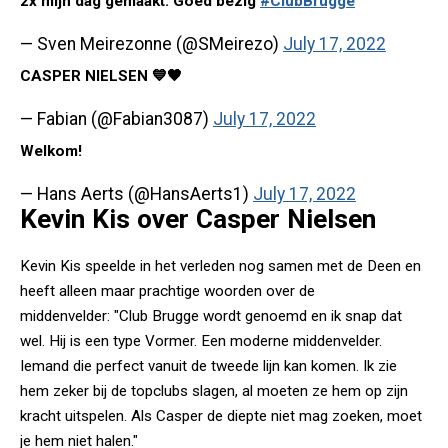
2x mijn dag gemaakt. Goed bezig
#ClubBrugge
— Sven Meirezonne (@SMeirezo)
July 17, 2022
CASPER NIELSEN 💙🖤
— Fabian (@Fabian3087)
July 17, 2022
Welkom!
— Hans Aerts (@HansAerts1)
July 17, 2022
Kevin Kis over Casper Nielsen
Kevin Kis speelde in het verleden nog samen met de Deen en
heeft alleen maar prachtige woorden over de
middenvelder: "Club Brugge wordt genoemd en ik snap dat
wel. Hij is een type Vormer. Een moderne middenvelder.
Iemand die perfect vanuit de tweede lijn kan komen. Ik zie
hem zeker bij de topclubs slagen, al moeten ze hem op zijn
kracht uitspelen. Als Casper de diepte niet mag zoeken, moet
je hem niet halen."