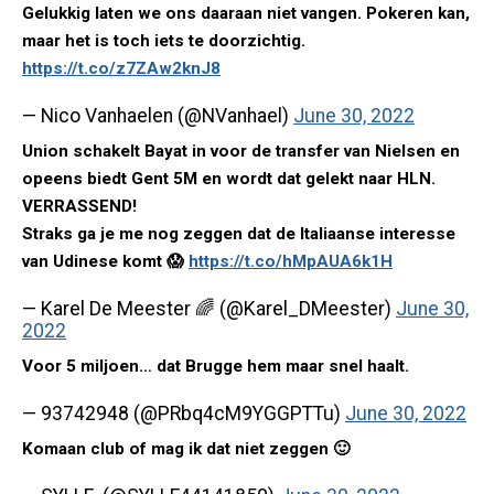
Gelukkig laten we ons daaraan niet vangen. Pokeren kan,
maar het is toch iets te doorzichtig.
https://t.co/z7ZAw2knJ8
— Nico Vanhaelen (@NVanhael)
June 30, 2022
Union schakelt Bayat in voor de transfer van Nielsen en
opeens biedt Gent 5M en wordt dat gelekt naar HLN.
VERRASSEND!
Straks ga je me nog zeggen dat de Italiaanse interesse
van Udinese komt 😱
https://t.co/hMpAUA6k1H
— Karel De Meester 🌈 (@Karel_DMeester)
June 30,
2022
Voor 5 miljoen… dat Brugge hem maar snel haalt.
— 93742948 (@PRbq4cM9YGGPTTu)
June 30, 2022
Komaan club of mag ik dat niet zeggen 🙂