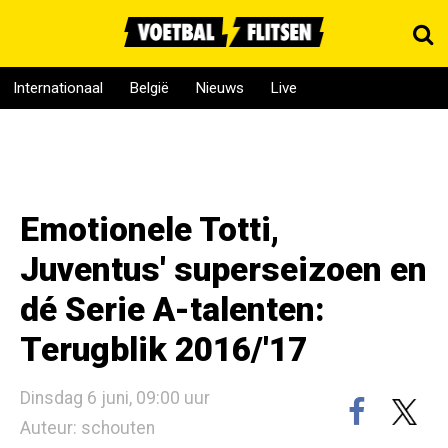
Internationaal
België
Nieuws
Live
Emotionele Totti,
Juventus' superseizoen en
dé Serie A-talenten:
Terugblik 2016/'17
Dinsdag 6 juni, 09:00 uur
Auteur: schouten