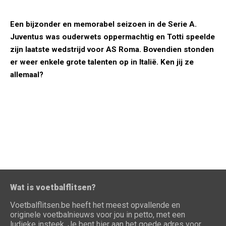
Een bijzonder en memorabel seizoen in de Serie A.
Juventus was ouderwets oppermachtig en Totti speelde
zijn laatste wedstrijd voor AS Roma. Bovendien stonden
er weer enkele grote talenten op in Italië. Ken jij ze
allemaal?
Wat is voetbalflitsen?
Voetbalflitsen.be heeft het meest opvallende en
originele voetbalnieuws voor jou in petto, met een
ludieke insteek. Je bent hier aan het goede adres voor