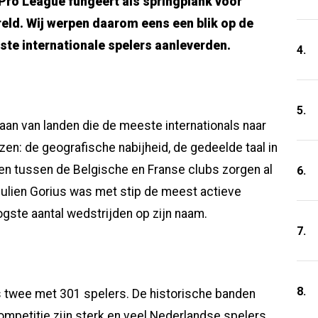
 Pro League fungeert als springplank voor
ereld. Wij werpen daarom eens een blik op de
ste internationale spelers aanleverden.
4.
5.
t aan van landen die de meeste internationals naar
azen: de geografische nabijheid, de gedeelde taal in
n tussen de Belgische en Franse clubs zorgen al
6.
Julien Gorius was met stip de meest actieve
gste aantal wedstrijden op zijn naam.
7.
8.
 twee met 301 spelers. De historische banden
ompetitie zijn sterk en veel Nederlandse spelers