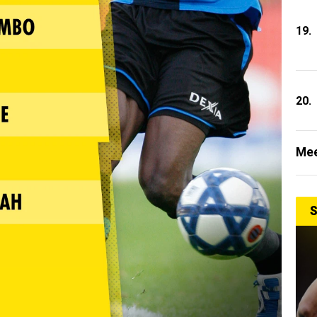
19.
20.
Mee
S