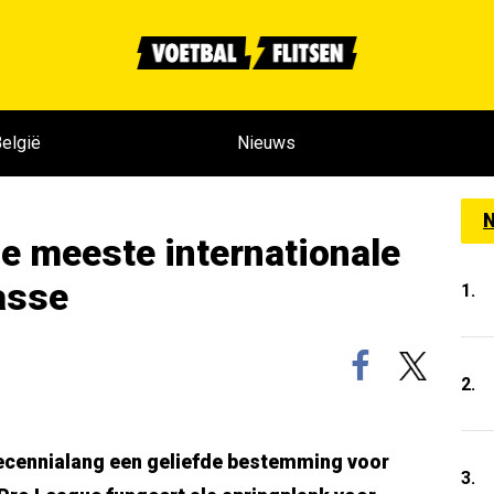
elgië
Nieuws
N
e meeste internationale
lasse
1.
2.
decennialang een geliefde bestemming voor
3.