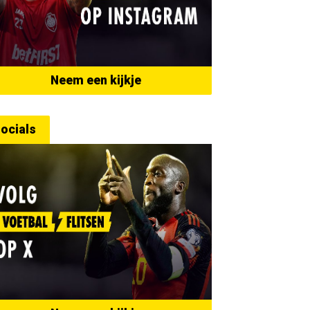
Neem een kijkje
ocials