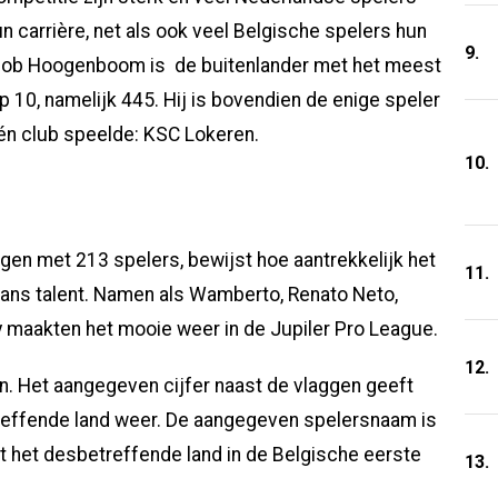
un carrière, net als ook veel Belgische spelers hun
9.
 Bob Hoogenboom is de buitenlander met het meest
p 10, namelijk 445. Hij is bovendien de enige speler
één club speelde: KSC Lokeren.
10.
digen met 213 spelers, bewijst hoe aantrekkelijk het
11.
aans talent. Namen als Wamberto, Renato Neto,
 maakten het mooie weer in de Jupiler Pro League.
12.
den. Het aangegeven cijfer naast de vlaggen geeft
etreffende land weer. De aangegeven spelersnaam is
t het desbetreffende land in de Belgische eerste
13.