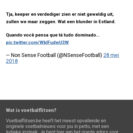
Tja, keeper en verdediger zien er niet geweldig uit,
zullen we maar zeggen. Wat een blunder in Estland.
Quando você pensa que tá tudo dominado...
pic.twitter.com/WblFudwU3W
— Non Sense Football (@NSenseFootball)
28 mei
2018
Wat is voetbalflitsen?
Voetbalflitsen.be heeft het meest opvallende en
originele voetbalnieuws voor jou in petto, met een
ludieke insteek. Je bent hier aan het goede adres voor