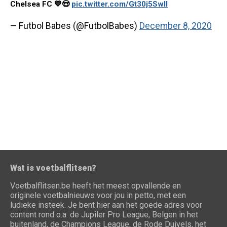
Chelsea FC 💙😍
pic.twitter.com/Gt30j5SwII
— Futbol Babes (@FutbolBabes)
December 8, 2020
Wat is voetbalflitsen?
Voetbalflitsen.be heeft het meest opvallende en
originele voetbalnieuws voor jou in petto, met een
ludieke insteek. Je bent hier aan het goede adres voor
content rond o.a. de Jupiler Pro League, Belgen in het
buitenland, de Champions League, de Rode Duivels, het