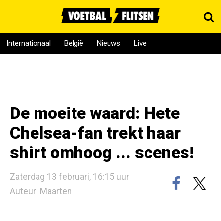
Internationaal
België
Nieuws
Live
De moeite waard: Hete
Chelsea-fan trekt haar
shirt omhoog ... scenes!
Zaterdag 13 februari, 16:15 uur
Auteur: Maarten