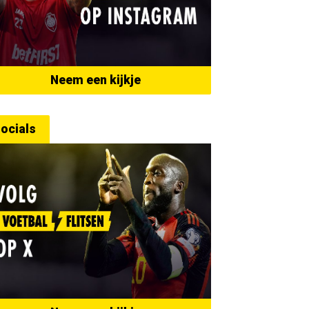
Neem een kijkje
ocials