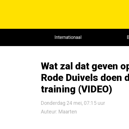
Internationaal
B
Wat zal dat geven o
Rode Duivels doen 
training (VIDEO)
Donderdag 24 mei, 07:15 uur
Auteur: Maarten