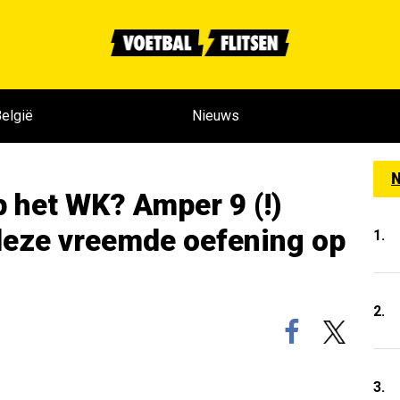
elgië
Nieuws
N
p het WK? Amper 9 (!)
deze vreemde oefening op
1.
2.
3.