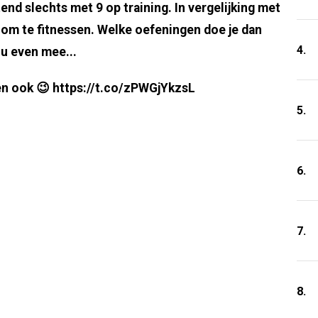
d slechts met 9 op training. In vergelijking met
om te fitnessen. Welke oefeningen doe je dan
4.
 u even mee...
n ook 😉 https://t.co/zPWGjYkzsL
5.
6.
7.
8.