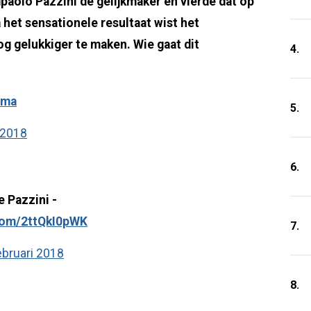
paolo Pazzini de gelijkmaker en vierde dat op
het sensationele resultaat wist het
g gelukkiger te maken. Wie gaat dit
4.
yma
5.
 2018
6.
e Pazzini -
.com/2ttQkI0pWK
7.
ebruari 2018
8.