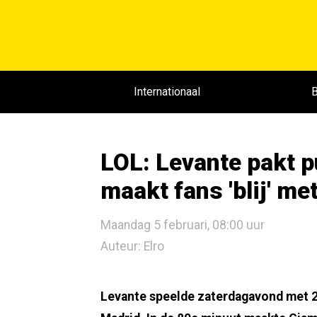
Internationaal
B
LOL: Levante pakt p
maakt fans 'blij' me
Maandag 5 februari, 08:00 uur
Auteur: Elro
Levante speelde zaterdagavond met 2