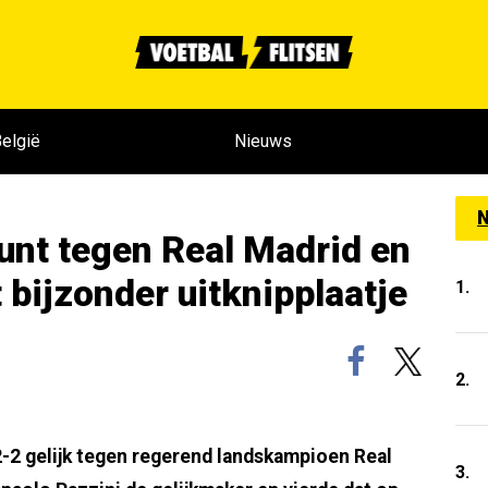
elgië
Nieuws
N
unt tegen Real Madrid en
t bijzonder uitknipplaatje
1.
2.
-2 gelijk tegen regerend landskampioen Real
3.