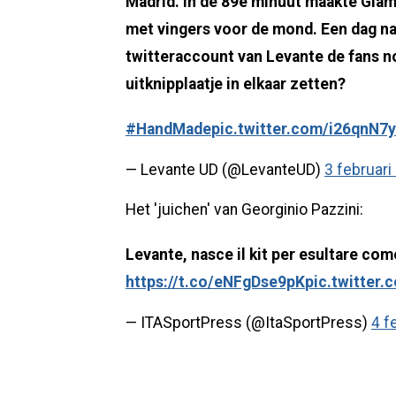
Madrid. In de 89e minuut maakte Giam
met vingers voor de mond. Een dag na 
twitteraccount van Levante de fans no
uitknipplaatje in elkaar zetten?
#HandMade
pic.twitter.com/i26qnN7
— Levante UD (@LevanteUD)
3 februari
Het 'juichen' van Georginio Pazzini:
Levante, nasce il kit per esultare com
https://t.co/eNFgDse9pK
pic.twitter
— ITASportPress (@ItaSportPress)
4 f