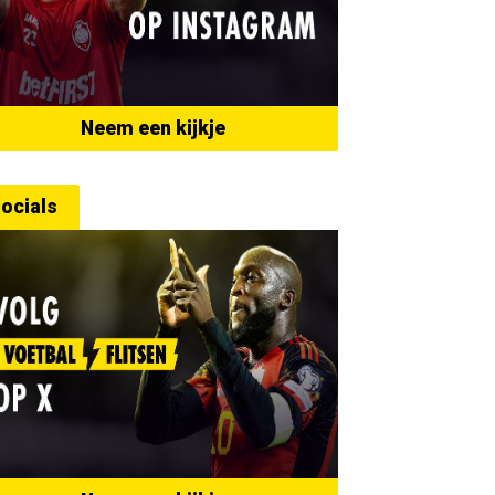
Neem een kijkje
ocials