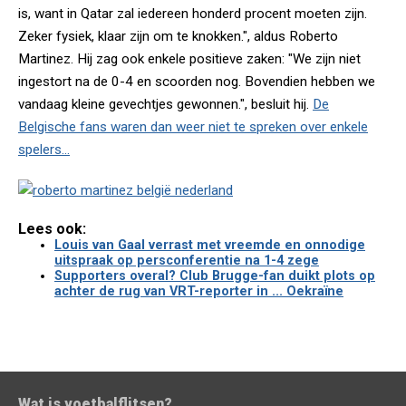
is, want in Qatar zal iedereen honderd procent moeten zijn.
Zeker fysiek, klaar zijn om te knokken.", aldus Roberto
Martinez. Hij zag ook enkele positieve zaken: "We zijn niet
ingestort na de 0-4 en scoorden nog. Bovendien hebben we
vandaag kleine gevechtjes gewonnen.", besluit hij.
De
Belgische fans waren dan weer niet te spreken over enkele
spelers...
Lees ook:
Louis van Gaal verrast met vreemde en onnodige
uitspraak op persconferentie na 1-4 zege
Supporters overal? Club Brugge-fan duikt plots op
achter de rug van VRT-reporter in ... Oekraïne
Wat is voetbalflitsen?