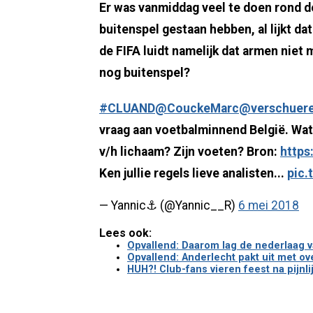
Er was vanmiddag veel te doen rond 
buitenspel gestaan hebben, al lijkt dat
de FIFA luidt namelijk dat armen niet 
nog buitenspel?
#CLUAND
@CouckeMarc
@verschuer
vraag aan voetbalminnend België. Wat 
v/h lichaam? Zijn voeten? Bron:
https
Ken jullie regels lieve analisten...
pic.
— Yannic⚓️ (@Yannic__R)
6 mei 2018
Lees ook:
Opvallend: Daarom lag de nederlaag va
Opvallend: Anderlecht pakt uit met o
HUH?! Club-fans vieren feest na pijnli