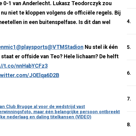
de 0-1 van Anderlecht. Lukasz Teodorczyk zou
 nu niet te kloppen volgens de officiële regels. Bij
4.
meetellen in een buitenspelfase. Is dit dan wel
enmic1
@playsports
@VTMStadion
Nu stel ik één
5.
staat er offside van Teo? Hele lichaam? De helft
://t.co/nnHabYCFz3
6.
twitter.com/JQElqa6D2B
7.
n Club Brugge al voor de wedstrijd vast
verwinningsfoto, maar één belangrijke persoon ontbreekt
jke nederlaag en daling titelkansen (VIDEO)
8.