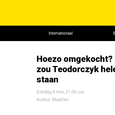
Internationaal
B
Hoezo omgekocht? V
zou Teodorczyk hel
staan
Zondag 6 mei, 21:00 uur
Auteur: Maarten