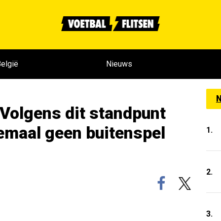
elgië
Nieuws
N
olgens dit standpunt
emaal geen buitenspel
1.
2.
3.