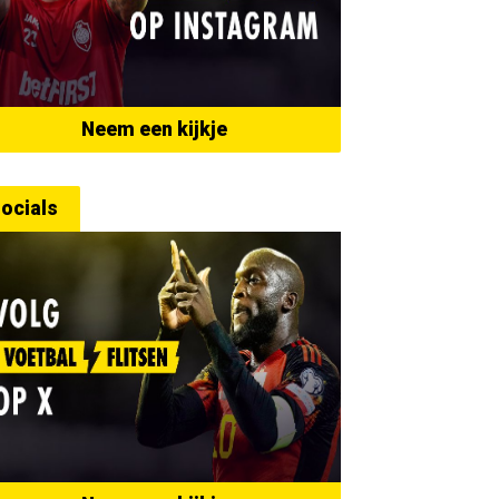
Neem een kijkje
ocials