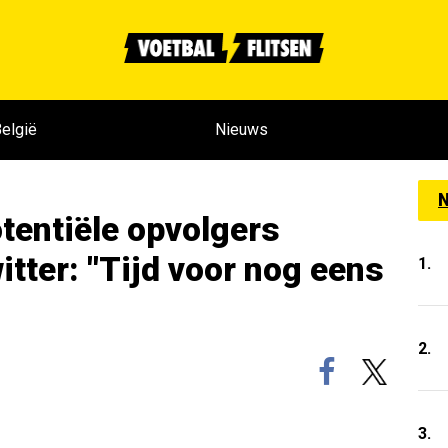
elgië
Nieuws
N
tentiële opvolgers
tter: "Tijd voor nog eens
1.
2.
3.