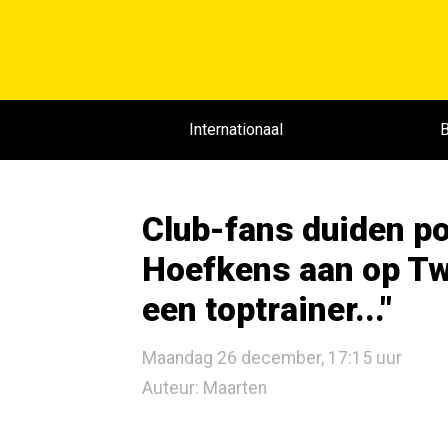
Internationaal
B
Club-fans duiden po
Hoefkens aan op Twi
een toptrainer..."
Maandag 26 december, 17:15 uur
Auteur: Maarten