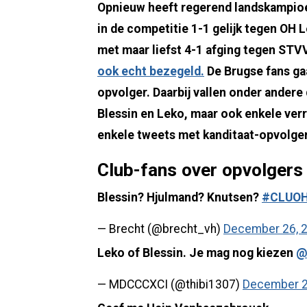
Opnieuw heeft regerend landskampioe
in de competitie 1-1 gelijk tegen OH 
met maar liefst 4-1 afging tegen STV
ook echt bezegeld.
De Brugse fans gaa
opvolger. Daarbij vallen onder ander
Blessin en Leko, maar ook enkele ve
enkele tweets met kanditaat-opvolge
Club-fans over opvolger
Blessin? Hjulmand? Knutsen?
#CLUO
— Brecht (@brecht_vh)
December 26, 
Leko of Blessin. Je mag nog kiezen
@
— MDCCCXCI (@thibi1307)
December 2