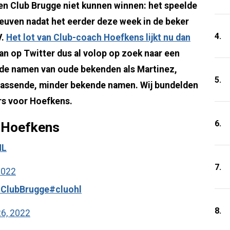
n Club Brugge niet kunnen winnen: het speelde
Leuven nadat het eerder deze week in de beker
4.
V.
Het lot van Club-coach Hoefkens lijkt nu dan
n op Twitter dus al volop op zoek naar een
e de namen van oude bekenden als Martinez,
5.
rrassende, minder bekende namen. Wij bundelden
rs voor Hoefkens.
6.
s Hoefkens
HL
7.
2022
ClubBrugge
#cluohl
8.
6, 2022