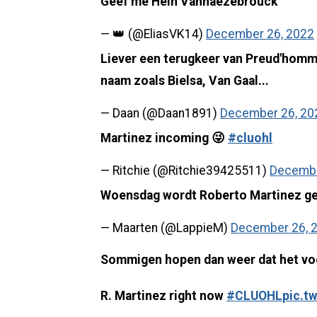
Geef me Hein Vanhaezebrouck
— 👑 (@EliasVK14)
December 26, 2022
Liever een terugkeer van Preud'homme
naam zoals Bielsa, Van Gaal...
— Daan (@Daan1891)
December 26, 20
Martinez incoming 😜
#cluohl
— Ritchie (@Ritchie39425511)
Decembe
Woensdag wordt Roberto Martinez g
— Maarten (@LappieM)
December 26, 
Sommigen hopen dan weer dat het voo
R. Martinez right now
#CLUOHL
pic.t