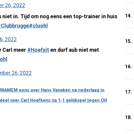
r 26, 2022
14.
 niet in. Tijd om nog eens een top-trainer in huis
#Clubbrugge
#cluohl
6, 2022
15.
y Carl meer
#Hoefxit
en durf aub niet met
ohl
16.
ber 26, 2022
t UNANIEM eens over Hans Vanaken na nederlaag in
17.
eel over Carl Hoefkens na 1-1 gelijkspel tegen OH
18.