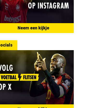
Neem een kijkje
ocials