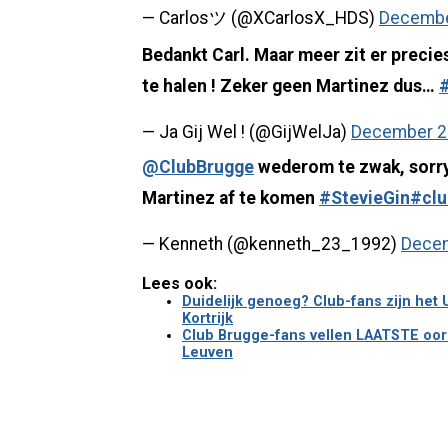
— Carlosツ (@XCarlosX_HDS)
Decembe
Bedankt Carl. Maar meer zit er precies
te halen ! Zeker geen Martinez dus…
— Ja Gij Wel ! (@GijWelJa)
December 2
@ClubBrugge
wederom te zwak, sorr
Martinez af te komen
#StevieGin
#clu
— Kenneth (@kenneth_23_1992)
Decem
Lees ook:
Duidelijk genoeg? Club-fans zijn he
Kortrijk
Club Brugge-fans vellen LAATSTE oord
Leuven