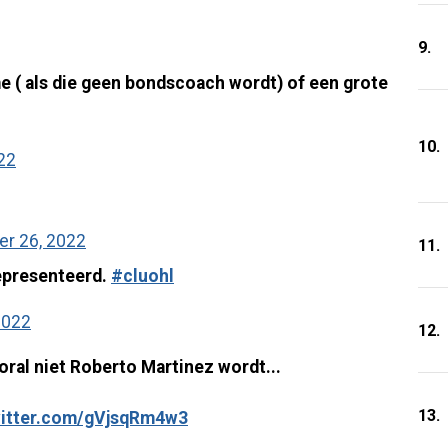
9.
 ( als die geen bondscoach wordt) of een grote
10.
22
r 26, 2022
11.
epresenteerd.
#cluohl
2022
12.
ral niet Roberto Martinez wordt...
13.
witter.com/gVjsqRm4w3