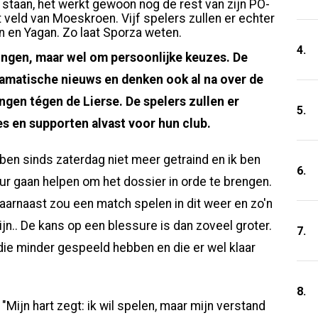
 staan, het werkt gewoon nog de rest van zijn PO-
 veld van Moeskroen. Vijf spelers zullen er echter
din en Yagan. Zo laat Sporza weten.
4.
ingen, maar wel om persoonlijke keuzes. De
ramatische nieuws en denken ook al na over de
ngen tégen de Lierse. De spelers zullen er
5.
s en supporten alvast voor hun club.
ben sinds zaterdag niet meer getraind en ik ben
6.
 gaan helpen om het dossier in orde te brengen.
Daarnaast zou een match spelen in dit weer en zo'n
n.. De kans op een blessure is dan zoveel groter.
7.
die minder gespeeld hebben en die er wel klaar
8.
Mijn hart zegt: ik wil spelen, maar mijn verstand