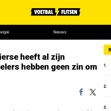
elgië
Nieuws
N
erse heeft al zijn
pelers hebben geen zin om
1.
2.
3.