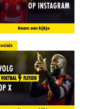
Neem een kijkje
ocials