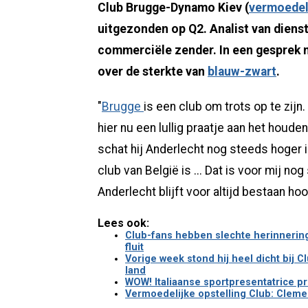
Club Brugge-Dynamo Kiev (
vermoedeli
uitgezonden op Q2. Analist van dienst 
commerciële zender. In een gesprek m
over de sterkte van
blauw-zwart
.
"
Brugge
is een club om trots op te zijn
hier nu een lullig praatje aan het houde
schat hij Anderlecht nog steeds hoger 
club van België is ... Dat is voor mij n
Anderlecht blijft voor altijd bestaan hoo
Lees ook:
Club-fans hebben slechte herinnerin
fluit
Vorige week stond hij heel dicht bij 
land
WOW! Italiaanse sportpresentatrice p
Vermoedelijke opstelling Club: Clemen