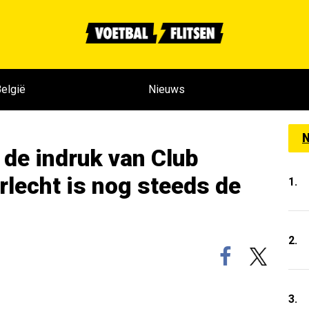
elgië
Nieuws
N
 de indruk van Club
lecht is nog steeds de
1.
2.
3.