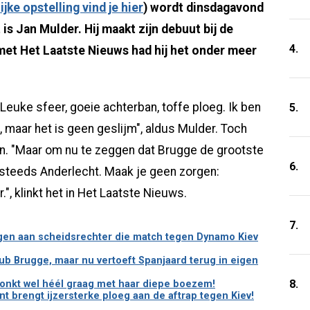
jke opstelling vind je hier
) wordt dinsdagavond
is Jan Mulder. Hij maakt zijn debuut bij de
4.
et Het Laatste Nieuws had hij het onder meer
. Leuke sfeer, goeie achterban, toffe ploeg. Ik ben
5.
n, maar het is geen geslijm", aldus Mulder. Toch
in. "Maar om nu te zeggen dat Brugge de grootste
6.
og steeds Anderlecht. Maak je geen zorgen:
r.", klinkt het in Het Laatste Nieuws.
7.
gen aan scheidsrechter die match tegen Dynamo Kiev
Club Brugge, maar nu vertoeft Spanjaard terug in eigen
8.
ronkt wel héél graag met haar diepe boezem!
t brengt ijzersterke ploeg aan de aftrap tegen Kiev!