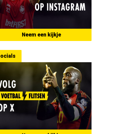
Neem een kijkje
ocials