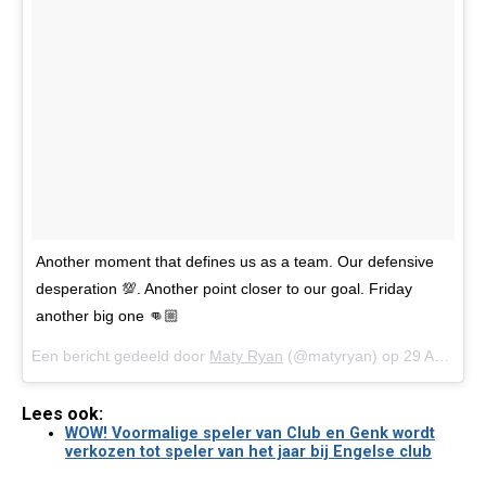
Another moment that defines us as a team. Our defensive
desperation 💯. Another point closer to our goal. Friday
another big one 👊🏼
Een bericht gedeeld door
Maty Ryan
(@matyryan) op
29 Apr 2018 om 4:21 (PDT)
Lees ook:
WOW! Voormalige speler van Club en Genk wordt
verkozen tot speler van het jaar bij Engelse club