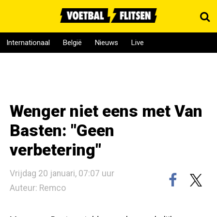
Internationaal
België
Nieuws
Live
Wenger niet eens met Van
Basten: "Geen
verbetering"
Vrijdag 20 januari, 07:07 uur
Auteur: Remco