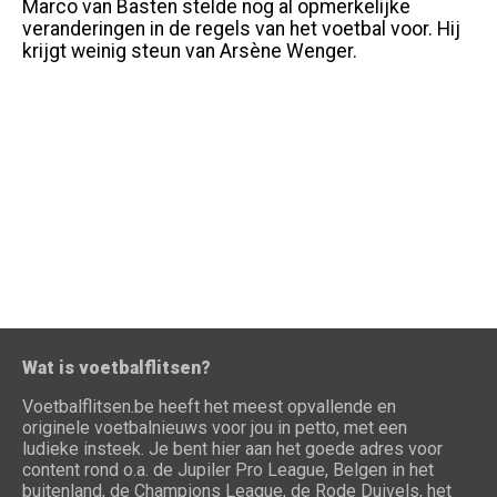
Marco van Basten stelde nog al opmerkelijke
veranderingen in de regels van het voetbal voor. Hij
krijgt weinig steun van Arsène Wenger.
Wat is voetbalflitsen?
Voetbalflitsen.be heeft het meest opvallende en
originele voetbalnieuws voor jou in petto, met een
ludieke insteek. Je bent hier aan het goede adres voor
content rond o.a. de Jupiler Pro League, Belgen in het
buitenland, de Champions League, de Rode Duivels, het