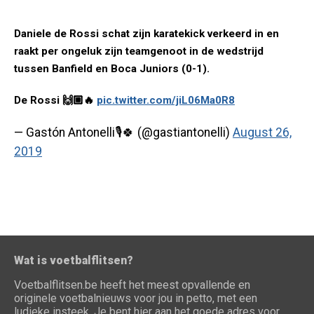
Daniele de Rossi schat zijn karatekick verkeerd in en
raakt per ongeluk zijn teamgenoot in de wedstrijd
tussen Banfield en Boca Juniors (0-1).
De Rossi 🙌🏼🔥
pic.twitter.com/jiL06Ma0R8
— Gastón Antonelli🎙🍀 (@gastiantonelli)
August 26,
2019
Wat is voetbalflitsen?
Voetbalflitsen.be heeft het meest opvallende en
originele voetbalnieuws voor jou in petto, met een
ludieke insteek. Je bent hier aan het goede adres voor