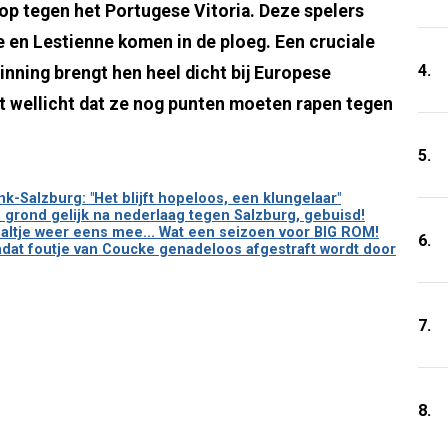
p tegen het Portugese Vitoria. Deze spelers
e en Lestienne komen in de ploeg. Een cruciale
4.
nning brengt hen heel dicht bij Europese
t wellicht dat ze nog punten moeten rapen tegen
5.
-Salzburg: "Het blijft hopeloos, een klungelaar"
 grond gelijk na nederlaag tegen Salzburg, gebuisd!
altje weer eens mee... Wat een seizoen voor BIG ROM!
6.
nadat foutje van Coucke genadeloos afgestraft wordt door
7.
8.