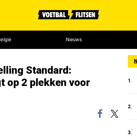
elgië
Nieuws
N
lling Standard:
t op 2 plekken voor
1.
2.
3.