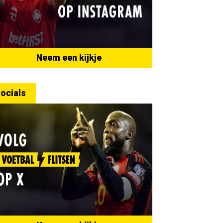
Neem een kijkje
ocials