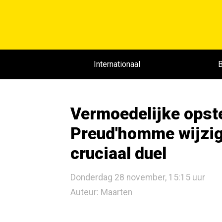
Internationaal
B
Vermoedelijke opste
Preud'homme wijzig
cruciaal duel
Donderdag 28 november, 15:15 uur
Auteur: Maarten