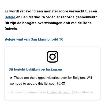
Er wordt vanavond een monsterscore verwacht tussen
België
en San Marino. Worden er records gesneuveld?
Dit zijn de hoogste overwinningen ooit van de Rode
Duivels.
België wint van San Marino: odd 10
Dit bericht bekijken op Instagram
🔥 These are the biggest victories ever for Belgium. Will
we need to update this list soon?😏🔜
Een bericht gedeeld door
Unibet Belgium
(@unibetbelgium) op
9