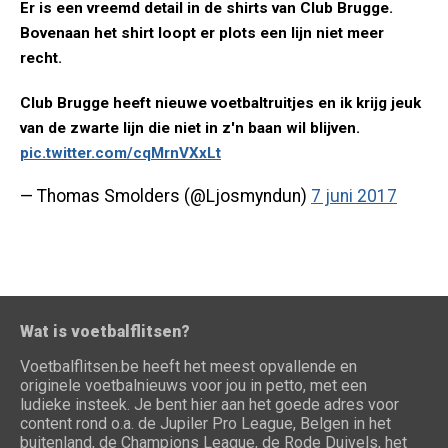
Er is een vreemd detail in de shirts van Club Brugge.
Bovenaan het shirt loopt er plots een lijn niet meer
recht.
Club Brugge heeft nieuwe voetbaltruitjes en ik krijg jeuk
van de zwarte lijn die niet in z'n baan wil blijven.
pic.twitter.com/cqMrnVXxLt
— Thomas Smolders (@Ljosmyndun)
7 juni 2017
Wat is voetbalflitsen?
Voetbalflitsen.be heeft het meest opvallende en
originele voetbalnieuws voor jou in petto, met een
ludieke insteek. Je bent hier aan het goede adres voor
content rond o.a. de Jupiler Pro League, Belgen in het
buitenland, de Champions League, de Rode Duivels, het