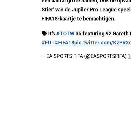
een aantal grote namen, ook de opva
Stier' van de Jupiler Pro League spee
FIFA18-kaartje te bemachtigen.
🗣️ It's
#TOTW
35 featuring 92 Gareth B
#FUT
#FIFA18
pic.twitter.com/KzPRX
— EA SPORTS FIFA (@EASPORTSFIFA)
1