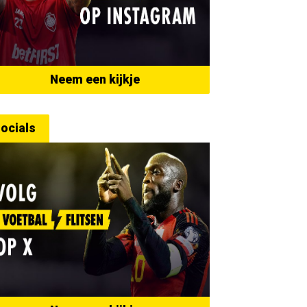
Neem een kijkje
ocials