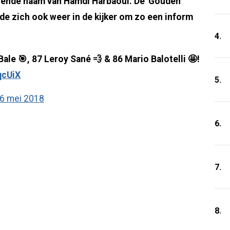
llende naam van Hamdi Harbaoui. De 'Gouden
lde zich ook weer in de kijker om zo een inform
4.
ale 🎯, 87 Leroy Sané 💨 & 86 Mario Balotelli 🤩!
qcUiX
5.
6 mei 2018
6.
7.
8.