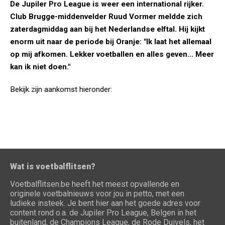
De Jupiler Pro League is weer een international rijker.
Club Brugge-middenvelder Ruud Vormer meldde zich
zaterdagmiddag aan bij het Nederlandse elftal. Hij kijkt
enorm uit naar de periode bij Oranje: "Ik laat het allemaal
op mij afkomen. Lekker voetballen en alles geven... Meer
kan ik niet doen."
Bekijk zijn aankomst hieronder:
Wat is voetbalflitsen?
Voetbalflitsen.be heeft het meest opvallende en
originele voetbalnieuws voor jou in petto, met een
ludieke insteek. Je bent hier aan het goede adres voor
content rond o.a. de Jupiler Pro League, Belgen in het
buitenland, de Champions League, de Rode Duivels, het