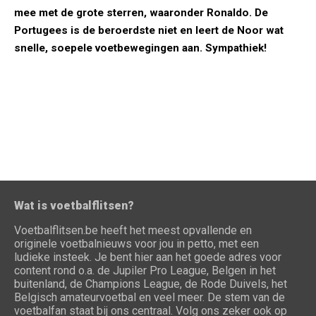
mee met de grote sterren, waaronder Ronaldo. De
Portugees is de beroerdste niet en leert de Noor wat
snelle, soepele voetbewegingen aan. Sympathiek!
Wat is voetbalflitsen?
Voetbalflitsen.be heeft het meest opvallende en
originele voetbalnieuws voor jou in petto, met een
ludieke insteek. Je bent hier aan het goede adres voor
content rond o.a. de Jupiler Pro League, Belgen in het
buitenland, de Champions League, de Rode Duivels, het
Belgisch amateurvoetbal en veel meer. De stem van de
voetbalfan staat bij ons centraal. Volg ons zeker ook op