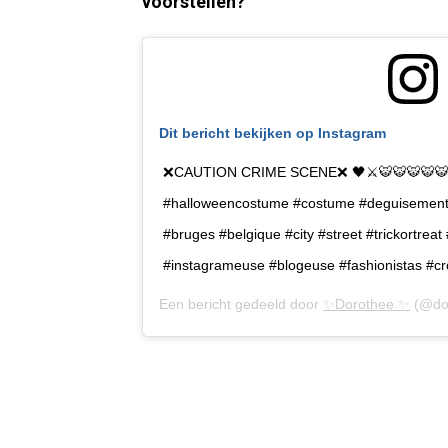
voorstellen?
Dit bericht bekijken op Instagram
❌CAUTION CRIME SCENE❌ 🖤⚔️🐯🐯🐯🐯🐯🐯⚔
#halloweencostume #costume #deguisement 
#bruges #belgique #city #street #trickortreat #
#instagrameuse #blogeuse #fashionistas #cr
Een bericht gedeeld door
✨Dorothee ✨
(@dor