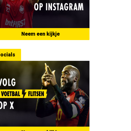
Neem een kijkje
ocials