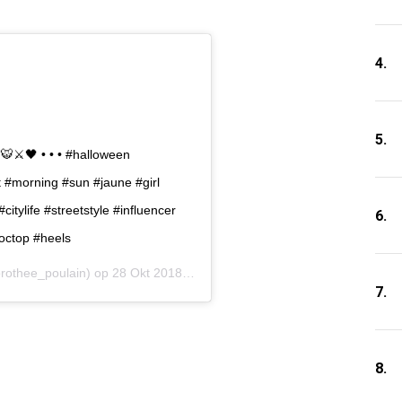
4.
5.
️🖤 • • • #halloween
#morning #sun #jaune #girl
citylife #streetstyle #influencer
6.
octop #heels
othee_poulain) op
28 Okt 2018 om 1:38 (PDT)
7.
8.