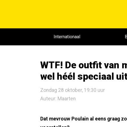
Internationaal
B
WTF! De outfit van 
wel héél speciaal ui
Zondag 28 oktober, 19:30 uur
Auteur: Maarten
Dat mevrouw Poulain al eens graag zot