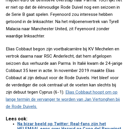
miljoen euro de definitieve overstap naar Parma. Toch lijkt het
er niet op dat de éénvoudige Rode Duivel nog een seizoen in
de Serie B gaat spelen. Feyenoord zou interesse hebben
getoond in de linksachter. Na het miljoenenvertrek van Tyrell
Malacia naar Manchester United, zit Feyenoord zonder
waardige linksachter.
Elias Cobbaut begon zijn voetbalcarrière bij KV Mechelen en
vertrok daarna naar RSC Anderlecht, dat hem afgelopen
seizoen dus verhuurde aan Parma. In Italië kwam de 24-jarige
Cobbaut 35 keer in actie. In november 2019 maakte Elias
Cobbaut al zijn debuut voor de Rode Duivels. Het bleef voor
de verdediger die ook centraal uit de voeten kan slechts bij
zijn debuut tegen Cyprus (6-1).
Elias Cobbaut hoopt om op
lange termijn de vervanger te worden van Jan Vertonghen bij
de Rode Duivels.
Lees ook:
Na bizar beeld op Twitter: Real-fans zijn het
HELEMAAL eens over Hazard na Copa del Rey-winst