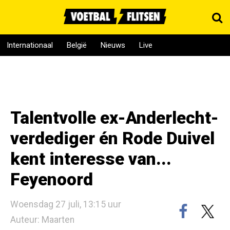
Internationaal
België
Nieuws
Live
Talentvolle ex-Anderlecht-
verdediger én Rode Duivel
kent interesse van...
Feyenoord
Woensdag 27 juli, 13:15 uur
Auteur: Maarten