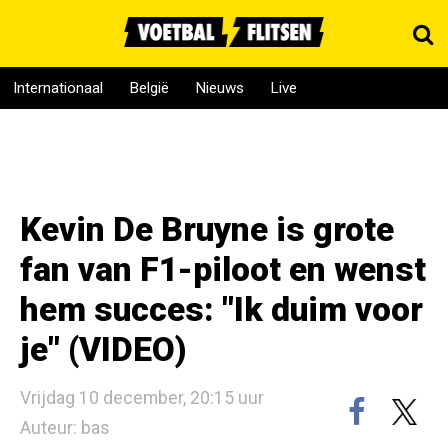
Internationaal
België
Nieuws
Live
Kevin De Bruyne is grote
fan van F1-piloot en wenst
hem succes: "Ik duim voor
je" (VIDEO)
Vrijdag 10 december, 20:15 uur
Auteur: bas