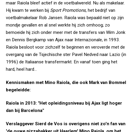
maar Raiola bleef actief in de voetbalwereld. Nu als makelaar.
Hij kwam te werken bij
Sport Promotions
, het bedrijf van
voetbalmakelaar Rob Jansen. Raiola was bepaald niet op zijn
mondje gevallen en al snel werkte hij zich omhoog; zo
bemoeide hij zich onder meer met de transfers van Wim Jonk
en Dennis Bergkamp van Ajax naar Internazionale, in 1993.
Raiola besloot voor zichzelf te beginnen en veroverde met de
overgang van de Tsjechische ster Pavel Nedved naar Lazio (in
1996) de Italiaanse transfermarkt. En vanaf toen ging het
hard, heel hard...
Kennismaken met Mino Raiola, die ook Mark van Bommel
begeleidde:
Raiola in 2013: "Het opleidingsniveau bij Ajax ligt hoger
dan bij Barcelona"
Verslaggever Sierd de Vos is overigens niet zo'n fan van
'de ouwe pizzabakker uit Haarlem' Mino Raiola, om het