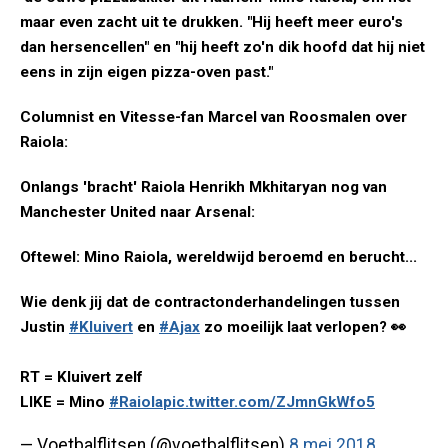
maar even zacht uit te drukken. "Hij heeft meer euro's
dan hersencellen" en "hij heeft zo'n dik hoofd dat hij niet
eens in zijn eigen pizza-oven past."
Columnist en Vitesse-fan Marcel van Roosmalen over
Raiola:
Onlangs 'bracht' Raiola Henrikh Mkhitaryan nog van
Manchester United naar Arsenal:
Oftewel: Mino Raiola, wereldwijd beroemd en berucht...
Wie denk jij dat de contractonderhandelingen tussen
Justin
#Kluivert
en
#Ajax
zo moeilijk laat verlopen? 👀
RT = Kluivert zelf
LIKE = Mino
#Raiola
pic.twitter.com/ZJmnGkWfo5
— Voetbalflitsen (@voetbalflitsen)
8 mei 2018