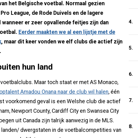
van het Belgische voetbal. Normaal gezien
 Pro League, de Rode Duivels en de lagere
4.
 wanneer er zeer opvallende feitjes zijn dan
voetbal.
Eerder maakten we al een lijstje met de
k
, maar dit keer vonden we elf clubs die actief zijn
5.
.
buiten hun land
6.
 voetbalclubs. Maar toch staat er met AS Monaco,
toptalent Amadou Onana naar de club wil halen
, één
7.
st voorkomend geval is een Welshe club die actief
ham, Newport County, Cardiff City en Swansea City
oegen uit Canada zijn talrijk aanwezig in de MLS.
8.
e landen/ dwergstaten in de voetbalcompetities van