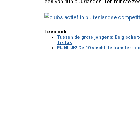
één van hun buurlanden. Ten minste ze
Lees ook:
Tussen de grote jongens: Belgische t
TikTok
PIJNLIJK! De 10 slechtste transfers o