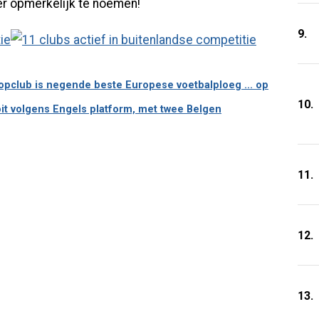
er opmerkelijk te noemen!
9.
opclub is negende beste Europese voetbalploeg ... op
10.
oit volgens Engels platform, met twee Belgen
11.
12.
13.