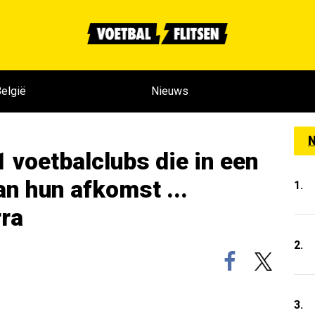
elgië
Nieuws
N
1 voetbalclubs die in een
an hun afkomst ...
1.
ra
2.
3.