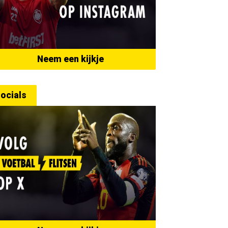
Neem een kijkje
ocials