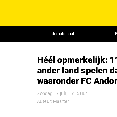
Internationaal
B
Héél opmerkelijk: 1
ander land spelen d
waaronder FC Andor
Zondag 17 juli, 16:15 uur
Auteur: Maarten