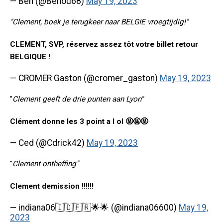
— Ben (@Benou68)
May 19, 2023
"Clement, boek je terugkeer naar BELGIE vroegtijdig!"
CLEMENT, SVP, réservez assez tôt votre billet retour
BELGIQUE !
— CROMER Gaston (@cromer_gaston)
May 19, 2023
"
Clement geeft de drie punten aan Lyon"
Clément donne les 3 point a l ol 🤬🤬🤬
— Ced (@Cdrick42)
May 19, 2023
"
Clement ontheffing"
Clement demission !!!!!!
— indiana06🇮🇩🇫🇷🌟🌟 (@indiana06600)
May 19,
2023