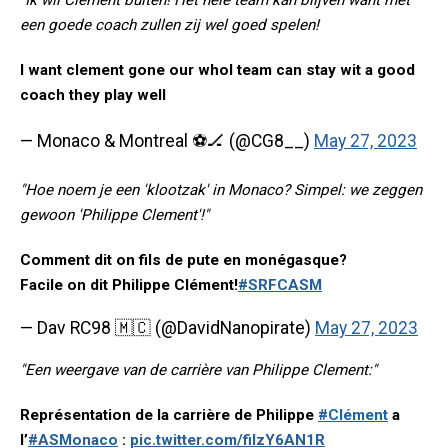
"Ik wil Clement buiten! Het hele team kan blijven want met
een goede coach zullen zij wel goed spelen!
I want clement gone our whol team can stay wit a good
coach they play well
— Monaco & Montreal ⚽️🏒 (@CG8__)
May 27, 2023
"Hoe noem je een 'klootzak' in Monaco? Simpel: we zeggen
gewoon 'Philippe Clement'!"
Comment dit on fils de pute en monégasque?
Facile on dit Philippe Clément!
#SRFCASM
— Dav RC98 🇲🇨 (@DavidNanopirate)
May 27, 2023
"Een weergave van de carrière van Philippe Clement:"
Représentation de la carrière de Philippe
#Clément
a
l’
#ASMonaco
:
pic.twitter.com/filzY6AN1R