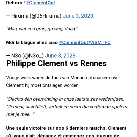
Dehors !
#ClementOut
— Hiruma (@06Hiruma)
June 3, 2023
"Man, wat een grap, ga weg, daag!"
Mdr la blague allez ciao
#ClementOut
#ASMTFC
— N3o (@N3o_)
June 3, 2023
Philippe Clement vs Rennes
Vorige week waren de fans van Monaco al unaniem over
Clement: hij moet ontslagen worden.
"Slechts één overwinning in onze laatste zes wedstrijden.
Clement, alsjeblieft, vertrek en neem die verdomde spelers
met je mee..."
Une seule victoire sur nos 6 derniers matchs, Clement
s'il vous plaît, dégagez et emmenez ces joueurs de