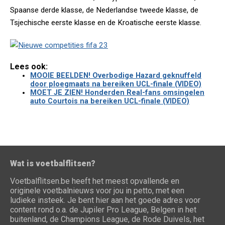
Spaanse derde klasse, de Nederlandse tweede klasse, de
Tsjechische eerste klasse en de Kroatische eerste klasse.
Lees ook:
MOOIE BEELDEN! Overbodige Hazard geknuffeld
door ploegmaats na bereiken UCL-finale (VIDEO)
MOET JE ZIEN! Honderden Real-fans omsingelen
auto Courtois na bereiken UCL-finale (VIDEO)
Wat is voetbalflitsen?
Voetbalflitsen.be heeft het meest opvallende en
originele voetbalnieuws voor jou in petto, met een
ludieke insteek. Je bent hier aan het goede adres voor
content rond o.a. de Jupiler Pro League, Belgen in het
buitenland, de Champions League, de Rode Duivels, het