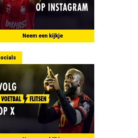
Neem een kijkje
ocials