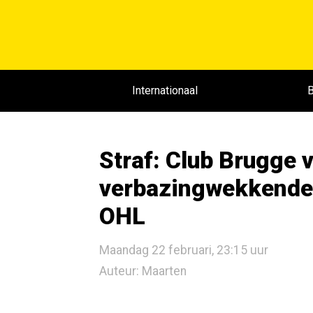
Internationaal
B
Straf: Club Brugge 
verbazingwekkende 
OHL
Maandag 22 februari, 23:15 uur
Auteur: Maarten