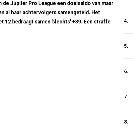
in de Jupiler Pro League een doelsaldo van maar
an al haar achtervolgers samengeteld. Het
4.
 12 bedraagt samen 'slechts' +39. Een straffe
5.
6.
7.
8.