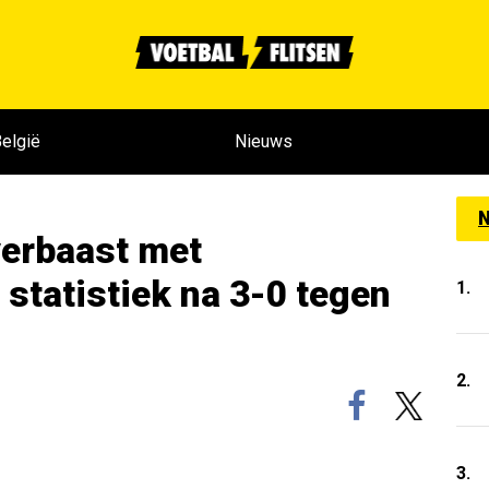
elgië
Nieuws
N
verbaast met
statistiek na 3-0 tegen
1.
2.
3.