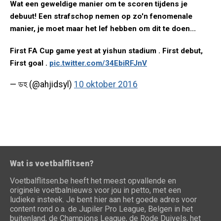
Wat een geweldige manier om te scoren tijdens je
debuut! Een strafschop nemen op zo'n fenomenale
manier, je moet maar het lef hebben om dit te doen...
First FA Cup game yest at yishun stadium . First debut,
First goal .
pic.twitter.com/34EbiRFJnV
— ডহ (@ahjidsyl)
10 oktober 2016
Wat is voetbalflitsen?
Voetbalflitsen.be heeft het meest opvallende en
originele voetbalnieuws voor jou in petto, met een
ludieke insteek. Je bent hier aan het goede adres voor
content rond o.a. de Jupiler Pro League, Belgen in het
buitenland, de Champions League, de Rode Duivels, het