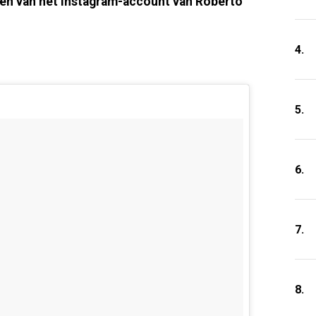
den van het instagram-account van Roberto
4.
5.
6.
7.
8.