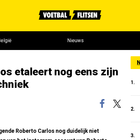
elgië
Nieuws
N
os etaleert nog eens zijn
chniek
1.
2.
legende Roberto Carlos nog duidelijk niet
3.