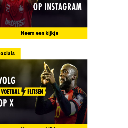
Neem een kijkje
ocials