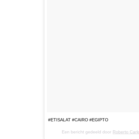
#ETISALAT #CAIRO #EGIPTO
Een bericht gedeeld door
Roberto Carl