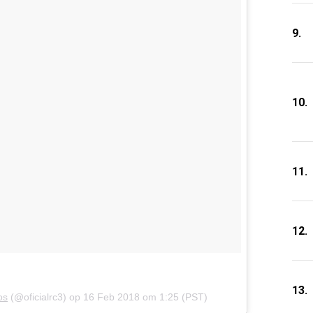
9.
10.
11.
12.
13.
os
(@oficialrc3) op
16 Feb 2018 om 1:25 (PST)