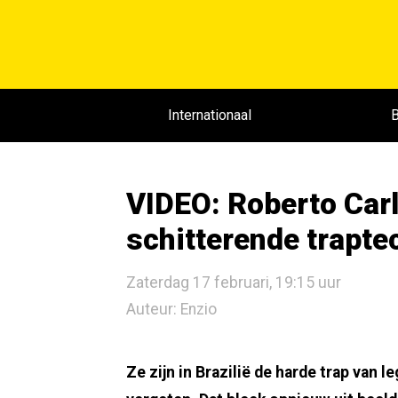
Internationaal
B
VIDEO: Roberto Carl
schitterende trapte
Zaterdag 17 februari, 19:15 uur
Auteur: Enzio
Ze zijn in Brazilië de harde trap van 