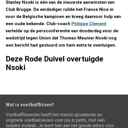
Stanley Nsoki is één van de nieuwste aanwinsten van
Club Brugge. De verdediger ruilde het Franse Nice in
voor de Belgische kampioen en kreeg daarvoor hulp van
een oude bekende. Club-coach
Philippe Clement
vertelde op de persconferentie van donderdag voor de
wedstrijd tegen Union dat Thomas Meunier Nsoki nog
een bericht had gestuurd om hem extra te overtuigen.
Deze Rode Duivel overtuigde
Nsoki
Wat is voetbalflitsen?
Voetbalflitsen.be heeft het meest opvallende en
originele voetbalnieuws voor jou in petto, met een
ludieke insteek. Je bent hier aan het goede adres voor