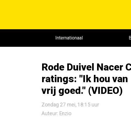
Internationaal
B
Rode Duivel Nacer C
ratings: "Ik hou van
vrij goed." (VIDEO)
Zondag 27 mei, 18:15 uur
Auteur: Enzio