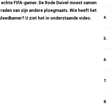
n echte FIFA-gamer. De Rode Duivel moest samen
s raden van zijn andere ploegmaats. Wie heeft het
4.
 kleedkamer? U ziet het in onderstaande video.
5.
6.
7.
8.