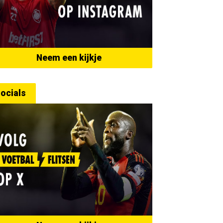
Neem een kijkje
ocials