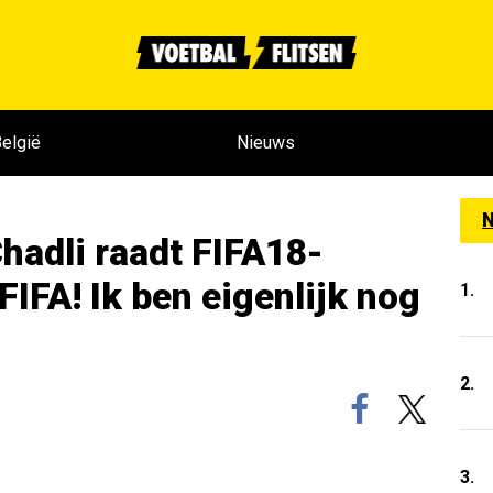
elgië
Nieuws
N
hadli raadt FIFA18-
 FIFA! Ik ben eigenlijk nog
1.
2.
3.