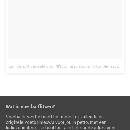
Een bericht gedeeld door 🕊P.C. Kirschbaum (@carolakirschbaum)
Wat is voetbalflitsen?
Voetbalflitsen.be heeft het meest opvallende en
originele voetbalnieuws voor jou in petto, met een
ludieke insteek. Je bent hier aan het goede adres voor