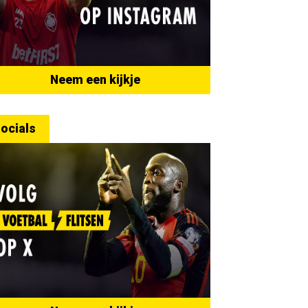
Neem een kijkje
ocials