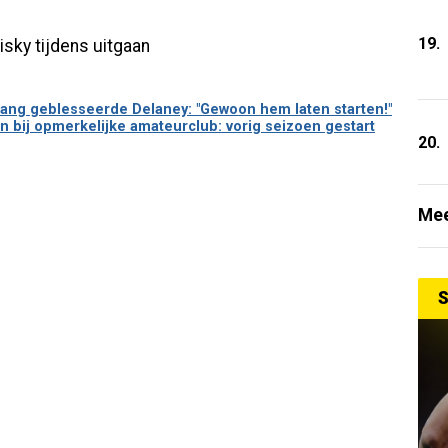
19.
lang geblesseerde Delaney: "Gewoon hem laten starten!"
bij opmerkelijke amateurclub: vorig seizoen gestart
20.
Mee
S