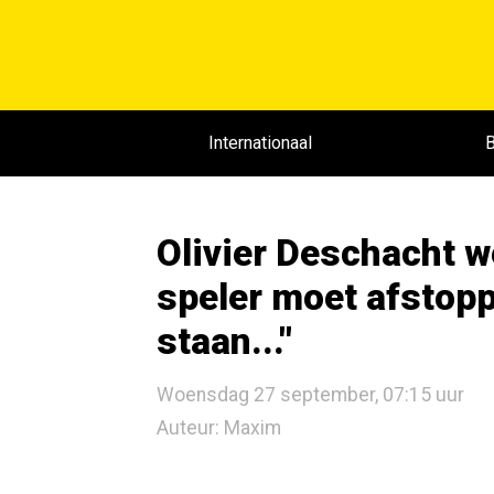
Internationaal
B
Olivier Deschacht w
speler moet afstopp
staan..."
Woensdag 27 september, 07:15 uur
Auteur: Maxim