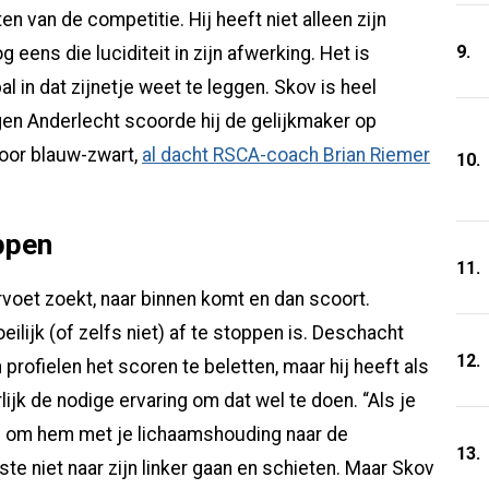
n van de competitie. Hij heeft niet alleen zijn
9.
g eens die luciditeit in zijn afwerking. Het is
al in dat zijnetje weet te leggen. Skov is heel
egen Anderlecht scoorde hij de gelijkmaker op
voor blauw-zwart,
al dacht RSCA-coach Brian Riemer
10.
ppen
11.
ervoet zoekt, naar binnen komt en dan scoort.
lijk (of zelfs niet) af te stoppen is. Deschacht
12.
 profielen het scoren te beletten, maar hij heeft als
ijk de nodige ervaring om dat wel te doen. “Als je
n om hem met je lichaamshouding naar de
13.
ste niet naar zijn linker gaan en schieten. Maar Skov