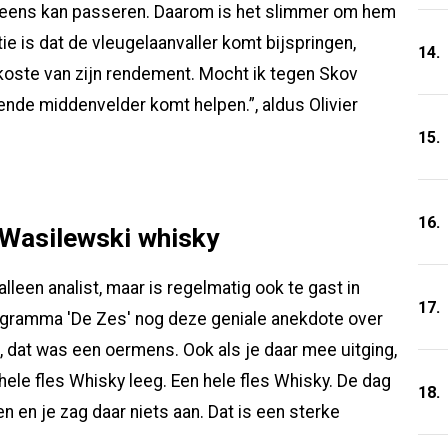
 wel eens kan passeren. Daarom is het slimmer om hem
e is dat de vleugelaanvaller komt bijspringen,
14.
 koste van zijn rendement. Mocht ik tegen Skov
gende middenvelder komt helpen.”, aldus Olivier
15.
16.
 Wasilewski whisky
lleen analist, maar is regelmatig ook te gast in
17.
programma 'De Zes' nog deze geniale anekdote over
 dat was een oermens. Ook als je daar mee uitging,
 hele fles Whisky leeg. Een hele fles Whisky. De dag
18.
 en je zag daar niets aan. Dat is een sterke