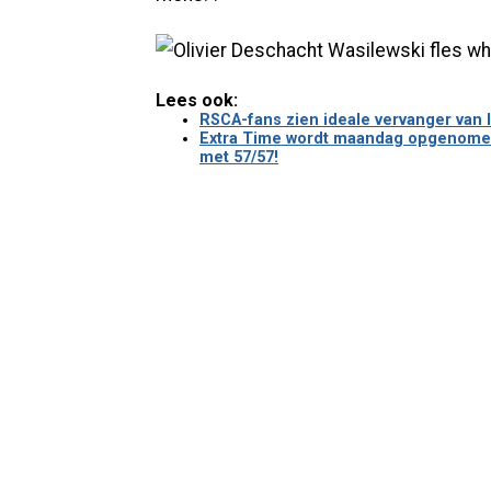
Lees ook:
RSCA-fans zien ideale vervanger van 
Extra Time wordt maandag opgenomen 
met 57/57!