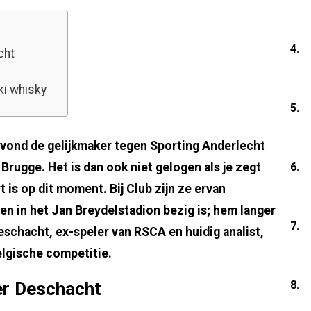
4.
cht
ki whisky
5.
ond de gelijkmaker tegen Sporting Anderlecht
6.
rugge. Het is dan ook niet gelogen als je zegt
t is op dit moment. Bij Club zijn ze ervan
zoen in het Jan Breydelstadion bezig is; hem langer
7.
Deschacht, ex-speler van RSCA en huidig analist,
elgische competitie.
8.
er Deschacht