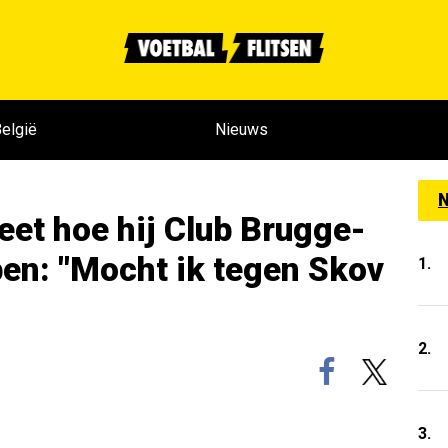
elgië
Nieuws
N
eet hoe hij Club Brugge-
en: "Mocht ik tegen Skov
1.
2.
3.