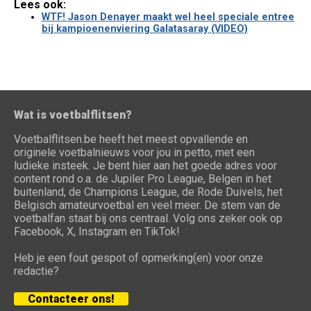
Lees ook:
WTF! Jason Denayer maakt wel heel speciale entree
bij kampioenenviering Galatasaray (VIDEO)
Wat is voetbalflitsen?
Voetbalflitsen.be heeft het meest opvallende en
originele voetbalnieuws voor jou in petto, met een
ludieke insteek. Je bent hier aan het goede adres voor
content rond o.a. de Jupiler Pro League, Belgen in het
buitenland, de Champions League, de Rode Duivels, het
Belgisch amateurvoetbal en veel meer. De stem van de
voetbalfan staat bij ons centraal. Volg ons zeker ook op
Facebook, X, Instagram en TikTok!
Heb je een fout gespot of opmerking(en) voor onze
redactie?
Contacteer ons!