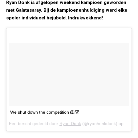
Ryan Donk is afgelopen weekend kampioen geworden
met Galatasaray. Bij de kampioenenhuldiging werd elke
speler individueel bejubeld. Indrukwekkend!
We shut down the competition 🦁🏆
Een bericht gedeeld door
Ryan Donk
(@ryanhenkdonk) op
21 Mei