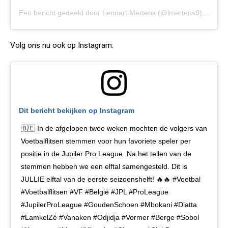
Een bericht gedeeld door
Lennart Mertens
(@lmertens9) op
14 
Volg ons nu ook op Instagram:
Dit bericht bekijken op Instagram
🇧🇪 In de afgelopen twee weken mochten de volgers van
Voetbalflitsen stemmen voor hun favoriete speler per
positie in de Jupiler Pro League. Na het tellen van de
stemmen hebben we een elftal samengesteld. Dit is
JULLIE elftal van de eerste seizoenshelft! 🔥🔥 #Voetbal
#Voetbalflitsen #VF #België #JPL #ProLeague
#JupilerProLeague #GoudenSchoen #Mbokani #Diatta
#LamkelZé #Vanaken #Odjidja #Vormer #Berge #Sobol