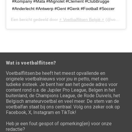
#Kompany #Mata #Mignolet #Clement #ClubBrugge
#Anderlecht #Antwerp #Gent #Genk #Football #Soccer
Een bericht gedeeld door
⚡️ Voetbalflitsen België ⚡️
(@voetbalflitsen.be) op
Wat is voetbalflitsen?
Voetbalflitsen.be heeft het meest opvallende en
originele voetbalnieuws voor jou in petto, met een
ludieke insteek. Je bent hier aan het goede adres voor
content rond o.a. de Jupiler Pro League, Belgen in het
buitenland, de Champions League, de Rode Duivels, het
Belgisch amateurvoetbal en veel meer. De stem van de
voetbalfan staat bij ons centraal. Volg ons zeker ook op
Facebook, X, Instagram en TikTok!
Heb je een fout gespot of opmerking(en) voor onze
redactie?