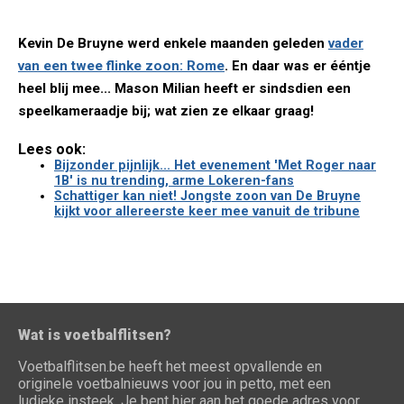
Kevin De Bruyne werd enkele maanden geleden
vader
van een twee flinke zoon: Rome
. En daar was er ééntje
heel blij mee... Mason Milian heeft er sindsdien een
speelkameraadje bij; wat zien ze elkaar graag!
Lees ook:
Bijzonder pijnlijk... Het evenement 'Met Roger naar
1B' is nu trending, arme Lokeren-fans
Schattiger kan niet! Jongste zoon van De Bruyne
kijkt voor allereerste keer mee vanuit de tribune
Wat is voetbalflitsen?
Voetbalflitsen.be heeft het meest opvallende en
originele voetbalnieuws voor jou in petto, met een
ludieke insteek. Je bent hier aan het goede adres voor