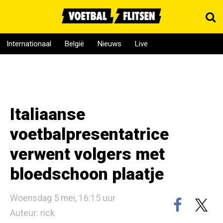
Internationaal
België
Nieuws
Live
Italiaanse
voetbalpresentatrice
verwent volgers met
bloedschoon plaatje
Woensdag 5 mei, 16:15 uur
Auteur: rick