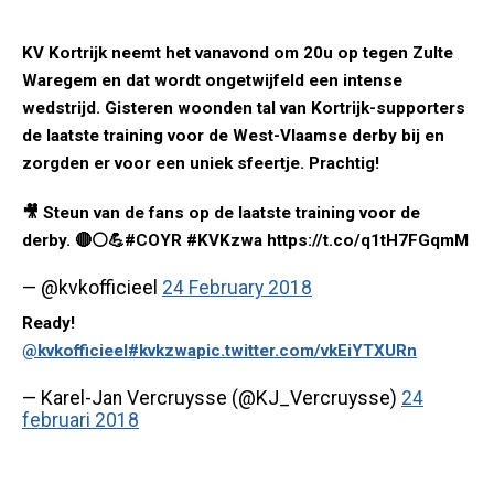
KV Kortrijk neemt het vanavond om 20u op tegen Zulte
Waregem en dat wordt ongetwijfeld een intense
wedstrijd. Gisteren woonden tal van Kortrijk-supporters
de laatste training voor de West-Vlaamse derby bij en
zorgden er voor een uniek sfeertje. Prachtig!
🎥 Steun van de fans op de laatste training voor de
derby. 🔴⚪️💪#COYR #KVKzwa https://t.co/q1tH7FGqmM
— @kvkofficieel
24 February 2018
Ready!
@kvkofficieel
#kvkzwa
pic.twitter.com/vkEiYTXURn
— Karel-Jan Vercruysse (@KJ_Vercruysse)
24
februari 2018