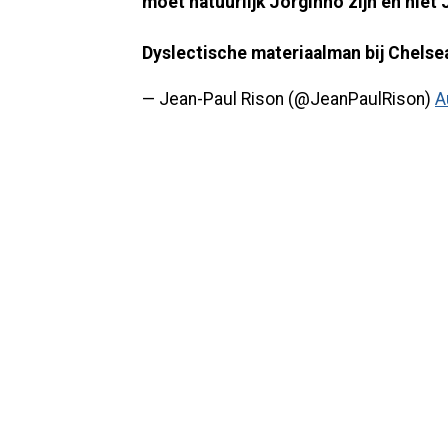
moet natuurlijk Jorginho zijn en niet
Dyslectische materiaalman bij Chelse
— Jean-Paul Rison (@JeanPaulRison)
A