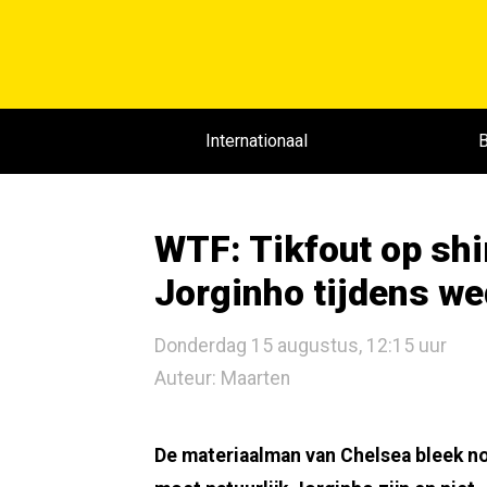
Internationaal
B
WTF: Tikfout op shi
Jorginho tijdens w
Donderdag 15 augustus, 12:15 uur
Auteur: Maarten
De materiaalman van Chelsea bleek nog