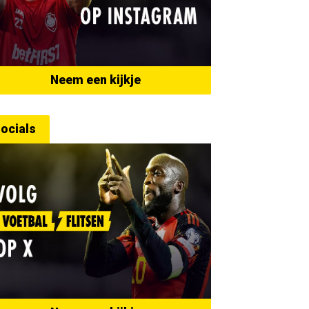
Neem een kijkje
ocials