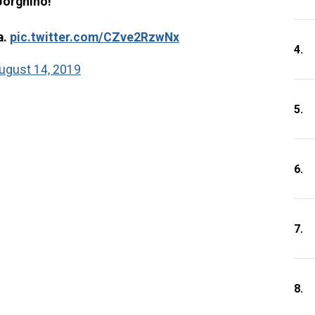
 Jorghino!
a.
pic.twitter.com/CZve2RzwNx
4.
ugust 14, 2019
5.
6.
7.
8.