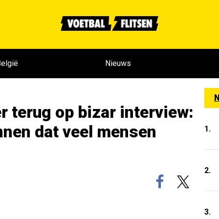
elgië
Nieuws
N
r terug op bizar interview:
innen dat veel mensen
1.
2.
3.