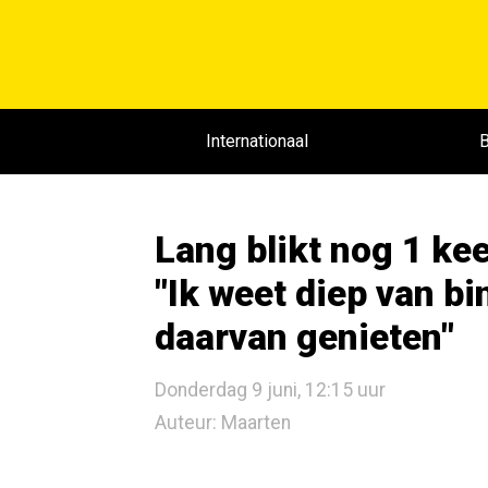
Internationaal
B
Lang blikt nog 1 kee
"Ik weet diep van b
daarvan genieten"
Donderdag 9 juni, 12:15 uur
Auteur: Maarten