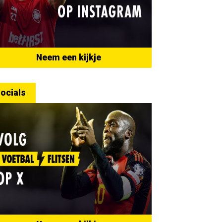
Neem een kijkje
ocials