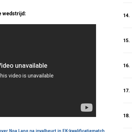
e wedstrijd:
14.
15.
16.
17.
18.
er Noa Lang na invalbeurt in EK-kwalificatiematch