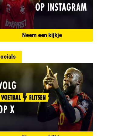
Neem een kijkje
ocials