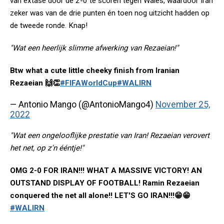
van extase door de 2-0 te scoren tegen Wales, waardoor Iran
zeker was van de drie punten én toen nog uitzicht hadden op
de tweede ronde. Knap!
"Wat een heerlijk slimme afwerking van Rezaeian!"
Btw what a cute little cheeky finish from Iranian
Rezaeian 🙌👏
#FIFAWorldCup
#WALIRN
— Antonio Mango (@AntonioMango4)
November 25,
2022
"Wat een ongelooflijke prestatie van Iran! Rezaeian verovert
het net, op z'n ééntje!"
OMG 2-0 FOR IRAN!!! WHAT A MASSIVE VICTORY! AN
OUTSTAND DISPLAY OF FOOTBALL! Ramin Rezaeian
conquered the net all alone!! LET'S GO IRAN!!!😁😁
#WALIRN