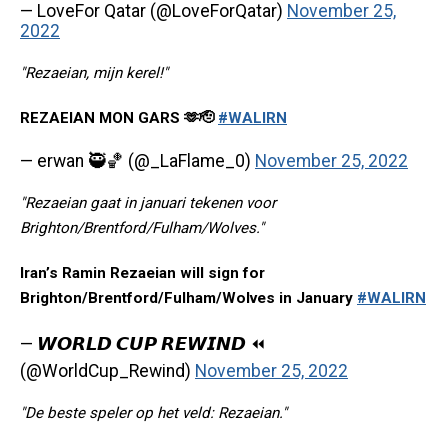
— LoveFor Qatar (@LoveForQatar)
November 25,
2022
"Rezaeian, mijn kerel!"
REZAEIAN MON GARS 🫶🫡
#WALIRN
— erwan 🥷🏀 (@_LaFlame_0)
November 25, 2022
"Rezaeian gaat in januari tekenen voor
Brighton/Brentford/Fulham/Wolves."
Iran’s Ramin Rezaeian will sign for
Brighton/Brentford/Fulham/Wolves in January
#WALIRN
— 𝙒𝙊𝙍𝙇𝘿 𝘾𝙐𝙋 𝙍𝙀𝙒𝙄𝙉𝘿 ⏪
(@WorldCup_Rewind)
November 25, 2022
"De beste speler op het veld: Rezaeian."