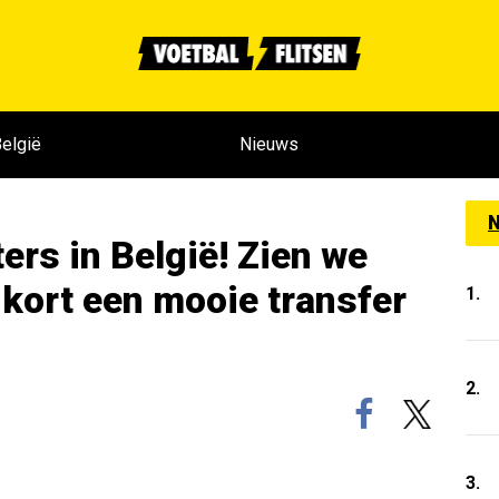
elgië
Nieuws
N
ters in België! Zien we
kort een mooie transfer
1.
2.
3.