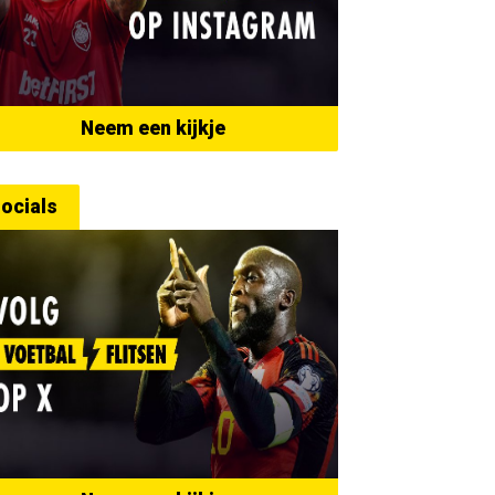
Neem een kijkje
ocials