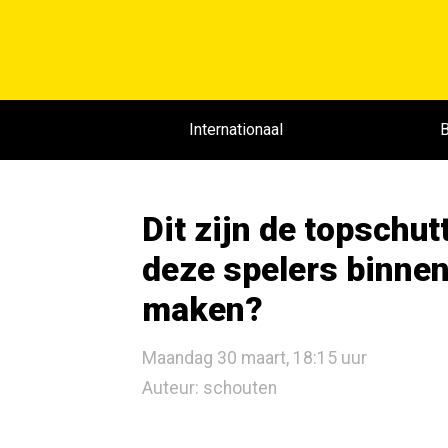
Internationaal
B
Dit zijn de topschut
deze spelers binnen
maken?
Maandag 30 maart, 18:15 uur
Auteur: schouten