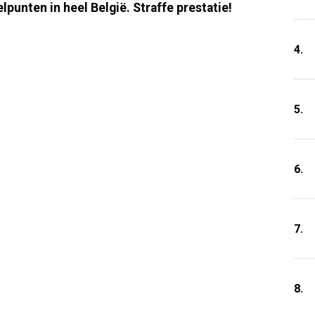
unten in heel België. Straffe prestatie!
4.
5.
6.
7.
8.