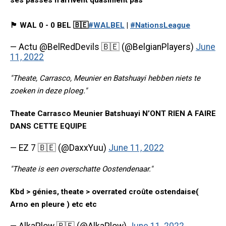
ses passes n’arrivent quasiment pas
🏴󠁧󠁢󠁷󠁬󠁳󠁿 WAL 0 - 0 BEL 🇧🇪
#WALBEL
|
#NationsLeague
— Actu @BelRedDevils 🇧🇪 (@BelgianPlayers)
June
11, 2022
"Theate, Carrasco, Meunier en Batshuayi hebben niets te
zoeken in deze ploeg."
Theate Carrasco Meunier Batshuayi N’ONT RIEN A FAIRE
DANS CETTE EQUIPE
— EZ 7 🇧🇪 (@DaxxYuu)
June 11, 2022
"Theate is een overschatte Oostendenaar."
Kbd > génies, theate > overrated croûte ostendaise(
Arno en pleure ) etc etc