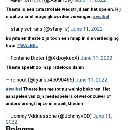
— AlkaPlow 🇧🇪 (@AlkaPlow)
June 11, 2022
Theate is een catastrofale wedstrijd aan het spelen. Hij
moet zo snel mogelijk worden vervangen
#walbel
— stany schrans (@stany_s)
June 11, 2022
Boyata en theate zijn toch een ramp in die verdediging
hoor
#WALBEL
— Fontaine Dieter (@XxboykexX)
June 11, 2022
Theate speelt zo inspiratieloos damn
— reinout (@ryansp45090466)
June 11, 2022
#walbel
Theate kan me tot nu weinig bekoren. Het
aanspelen van zijn medespelers ofwel onzuiver of
anders brengt hij ze in moeilijkheden
— Johnny Vddriessche (@JohnnyVDD)
June 11,
2022
Bologna