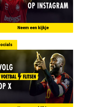
Neem een kijkje
ocials