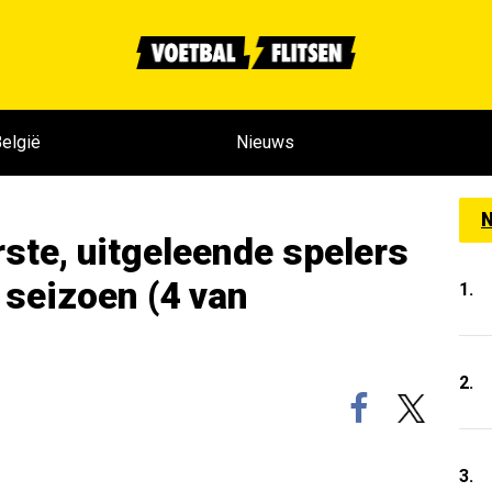
elgië
Nieuws
N
rste, uitgeleende spelers
 seizoen (4 van
1.
2.
3.