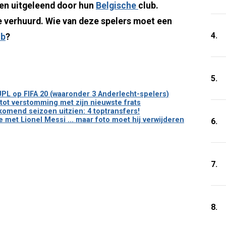
en uitgeleend door hun
Belgische
club.
e verhuurd. Wie van deze spelers moet een
4.
ub
?
5.
 JPL op FIFA 20 (waaronder 3 Anderlecht-spelers)
tot verstomming met zijn nieuwste frats
 komend seizoen uitzien: 4 toptransfers!
 met Lionel Messi ... maar foto moet hij verwijderen
6.
7.
8.