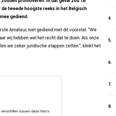
B zouden promoveren. In dat geval zou 1B
 de tweede hoogste reeks in het Belgisch
r mee gediend.
4.
Eerste Amateur, niet gediend met dit voorstel. "We
r wij hebben wel het recht dat te doen. Als onze
5.
en we zeker juridische stappen zetten.", klinkt het
6.
7.
8.
erschillen tussen deze foto's