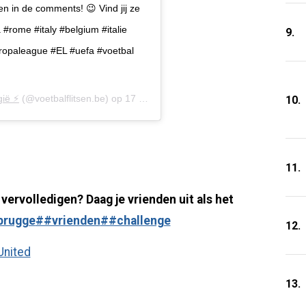
n in de comments! 😉 Vind jij ze
#rome #italy #belgium #italie
9.
uropaleague #EL #uefa #voetbal
ië ⚡️
(@voetbalflitsen.be) op
17 Mrt 2020 om 2:22 (PDT)
10.
11.
 vervolledigen? Daag je vrienden uit als het
brugge
##vrienden
##challenge
12.
United
13.