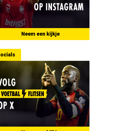
Neem een kijkje
ocials