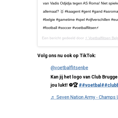
van Vadis Odjidja tegen AS Roma! Niet spieke
allemaal? 🥇 #kaagent #gent #gand #asroma 
#belgie #gametime #spel #vijfverschillen #e
#football #soccer #voetbalflitsen⚡️
Een bericht gedeeld door
⚡️ Voetbalflitsen Belg
Volg ons nu ook op TikTok:
@voetbalflitsenbe
Kan jij het logo van Club Brugge
jou lukt! ⚽️🏆
##voetbal
##club
♬ Seven Nation Army - Champs 